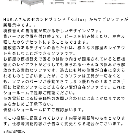
HUKLAさんのセカンドブランド「Kultur」からすごいソファが
新展示中です。。
模様替えの自由度が広がる新しいデザインソファ。
背パーツの位置を付け替えて、ピースを組み替えたり、左右反
転したカウチセットにすることもできます。
開放感のあるデザインの背もたれは、様々なお部屋のレイアウ
トを楽しむことができるソファです。
お部屋の模様替えで困るのは肘の向きが固定されていると模様
替えのレイアウトがどうしても限られる…そんなお悩みから解
放される素敵なソファです。過去にも肘の位置が自由に変えら
れるものもございましたが、このソファは工具が一切なくと
も、ソファのパーツが移動できてしまう優れもの！まさにお手
軽に七変化ソファにとどまらない変幻自在ソファです。これは
ショールームで是非ご確認ください。
※お電話による販売価格のお問い合わせには応じかねますので
あらかじめご了承下さい。
価格はショールームにてご確認願います。
※この投稿に記載されております内容は掲載時のものとなりま
す。仕様等掲載内容が予告なく変更となる場合がございます。
< 前の記事へ