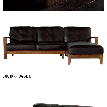
L08810 R + L09040 L