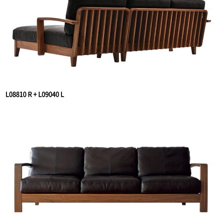
L08810 R + L09040 L