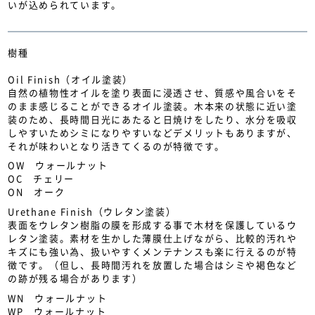
いが込められています。
樹種
Oil Finish（オイル塗装）
自然の植物性オイルを塗り表面に浸透させ、質感や風合いをそ
のまま感じることができるオイル塗装。木本来の状態に近い塗
装のため、長時間日光にあたると日焼けをしたり、水分を吸収
しやすいためシミになりやすいなどデメリットもありますが、
それが味わいとなり活きてくるのが特徴です。
OW ウォールナット
OC チェリー
ON オーク
Urethane Finish（ウレタン塗装）
表面をウレタン樹脂の膜を形成する事で木材を保護しているウ
レタン塗装。素材を生かした薄膜仕上げながら、比較的汚れや
キズにも強い為、扱いやすくメンテナンスも楽に行えるのが特
徴です。（但し、長時間汚れを放置した場合はシミや褐色など
の跡が残る場合があります）
WN ウォールナット
WP ウォールナット