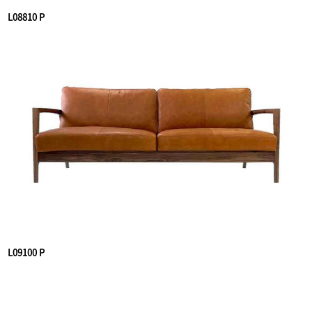
L08810 P
L09100 P